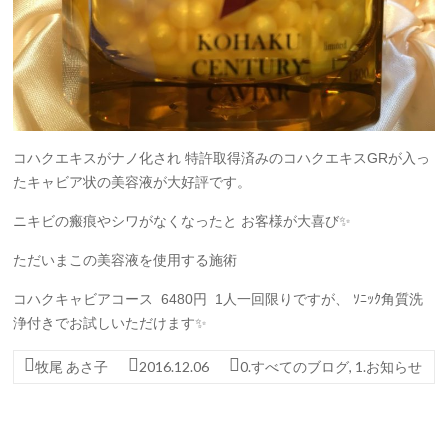
コハクエキスがナノ化され 特許取得済みのコハクエキスGRが入っ
たキャビア状の美容液が大好評です。
ニキビの瘢痕やシワがなくなったと お客様が大喜び✨
ただいまこの美容液を使用する施術
コハクキャビアコース 6480円 1人一回限りですが、 ｿﾆｯｸ角質洗
浄付きでお試しいただけます✨
牧尾 あさ子
2016.12.06
0.すべてのブログ
,
1.お知らせ