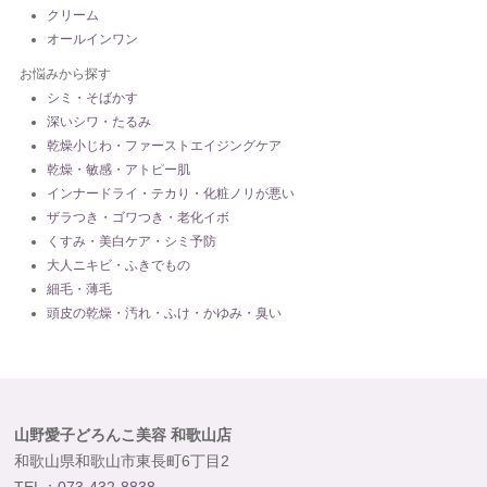
クリーム
オールインワン
お悩みから探す
シミ・そばかす
深いシワ・たるみ
乾燥小じわ・ファーストエイジングケア
乾燥・敏感・アトピー肌
インナードライ・テカり・化粧ノリが悪い
ザラつき・ゴワつき・老化イボ
くすみ・美白ケア・シミ予防
大人ニキビ・ふきでもの
細毛・薄毛
頭皮の乾燥・汚れ・ふけ・かゆみ・臭い
山野愛子どろんこ美容 和歌山店
和歌山県和歌山市東長町6丁目2