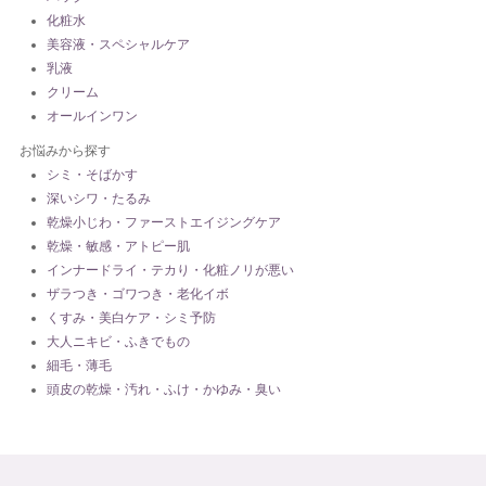
化粧水
美容液・スペシャルケア
乳液
クリーム
オールインワン
お悩みから探す
シミ・そばかす
深いシワ・たるみ
乾燥小じわ・ファーストエイジングケア
乾燥・敏感・アトピー肌
インナードライ・テカり・化粧ノリが悪い
ザラつき・ゴワつき・老化イボ
くすみ・美白ケア・シミ予防
大人ニキビ・ふきでもの
細毛・薄毛
頭皮の乾燥・汚れ・ふけ・かゆみ・臭い